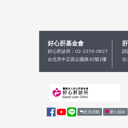
好心肝基金會
肝
好心肝診所：
02-2370-0827
諮
台北市中正區公園路30號2樓
台
意見回饋
愛心捐款