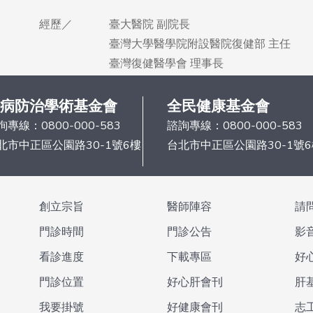
經歷／
臺大醫院 副院長
臺灣大學醫學院附設醫院復健部 主任
臺灣復健醫學會 理事長
病防治學術基金會
全民健康基金會
詢專線：
0800-000-583
諮詢專線：
0800-000-583
北市中正區公園路30-1號6樓
台北市中正區公園路30-1號
創立宗旨
醫師陣容
請
門診時間
門診公告
影
看診進度
下載專區
好
門診位置
好心肝會刊
肝
我要掛號
好健康會刊
志