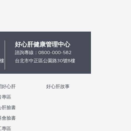
好心肝健康管理中心
諮詢專線：
0800-000-582
6樓
台北市中正區公園路30號8樓
問好心肝
好心肝故事
音專區
心肝臉書
基會臉書
工專區