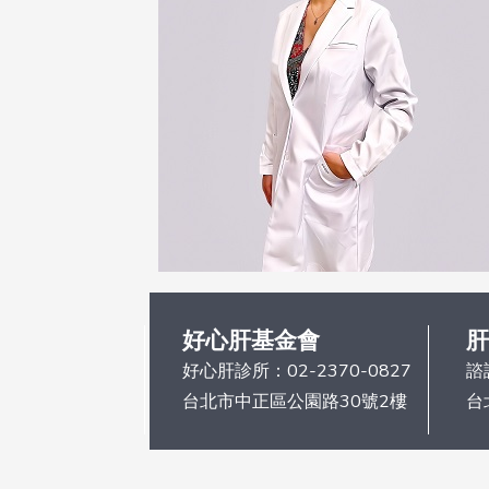
好心肝基金會
肝
好心肝診所：
02-2370-0827
諮
台北市中正區公園路30號2樓
台