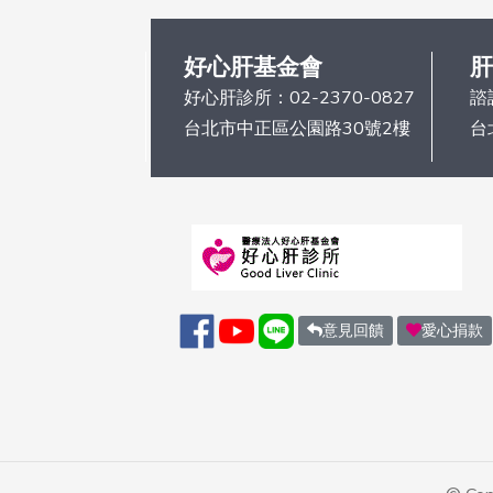
好心肝基金會
肝
好心肝診所：
02-2370-0827
諮
台北市中正區公園路30號2樓
台
意見回饋
愛心捐款