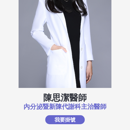
陳思潔醫師
內分泌暨新陳代謝科主治醫師
我要掛號